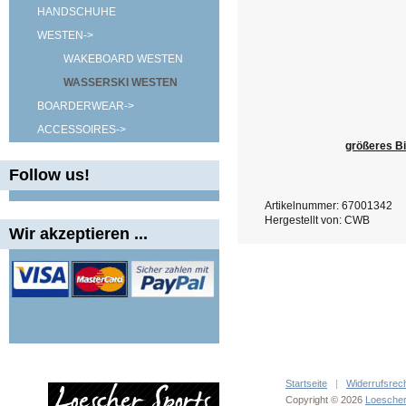
HANDSCHUHE
WESTEN
->
WAKEBOARD WESTEN
WASSERSKI WESTEN
BOARDERWEAR->
ACCESSOIRES->
größeres Bi
Follow us!
Artikelnummer: 67001342
Hergestellt von: CWB
Wir akzeptieren ...
Startseite
|
Widerrufsrec
Copyright © 2026
Loescher