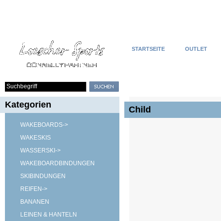
STARTSEITE
OUTLET
Kategorien
Child
WAKEBOARDS->
WAKESKIS
WASSERSKI->
WAKEBOARDBINDUNGEN
SKIBINDUNGEN
REIFEN->
BANANEN
LEINEN & HANTELN